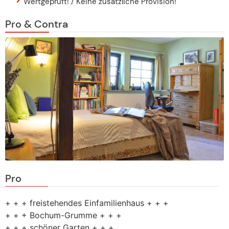
Wertgeprüft! / Keine zusätzliche Provision!
Pro & Contra
Pro
+ + + freistehendes Einfamilienhaus + + +
+ + + Bochum-Grumme + + +
+ + + schöner Garten + + +