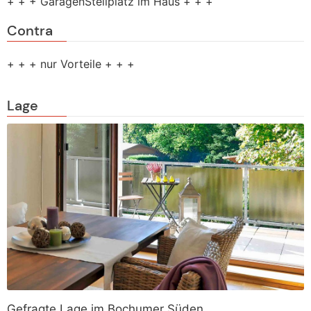
+ + + GaragenStellplatz im Haus + + +
Contra
+ + + nur Vorteile + + +
Lage
Gefragte Lage im Bochumer Süden.